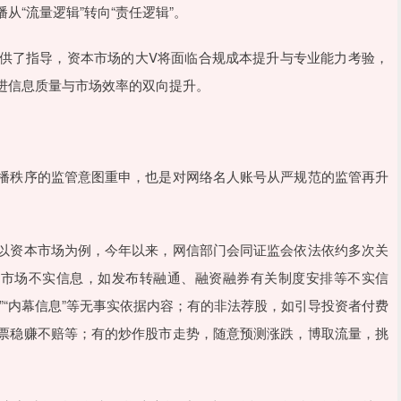
“流量逻辑”转向“责任逻辑”。
供了指导，资本市场的大V将面临合规成本提升与专业能力考验，
进信息质量与市场效率的双向提升。
播秩序的监管意图重申，也是对网络名人账号从严规范的监管再升
以资本市场为例，今年以来，网信部门会同证监会依法依约多次关
本市场不实信息，如发布转融通、融资融券有关制度安排等不实信
”“内幕信息”等无事实依据内容；有的非法荐股，如引导投资者付费
票稳赚不赔等；有的炒作股市走势，随意预测涨跌，博取流量，挑