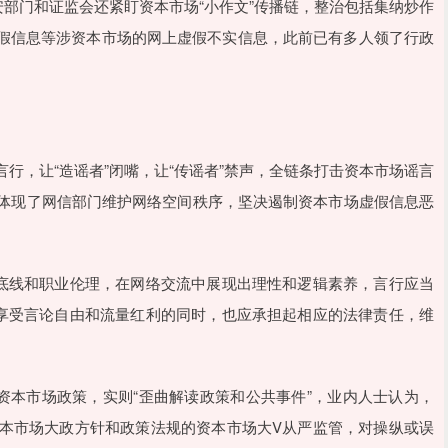
部门和证监会还紧盯资本市场“小作文”传播链，整治包括集纳炒作
虚假信息等涉资本市场的网上虚假不实信息，此前已有多人领了行政
行，让“造谣者”闭嘴，让“传谣者”禁声，全链条打击资本市场谣言
体现了网信部门维护网络空间秩序，坚决遏制资本市场虚假信息恶
底线和职业伦理，在网络交流中展现出理性和逻辑素养，言行应当
享受言论自由和流量红利的同时，也应承担起相应的法律责任，维
资本市场政策，实则“歪曲解读政策和公共事件”，业内人士认为，
本市场大政方针和政策法规的资本市场大V从严监管，对操纵或误