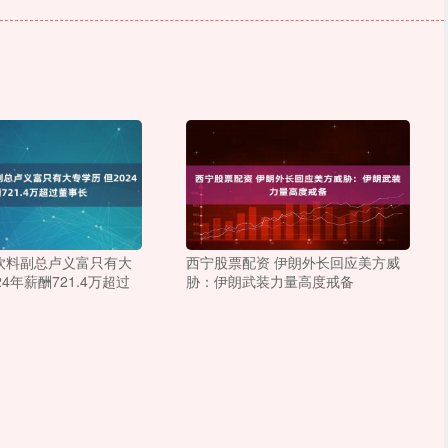
饮料副总卢义富只有大
西宁股票配资 伊朗外长回应美方威
24年薪酬721.4万超过
胁：伊朗武装力量高度戒备