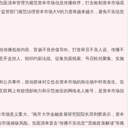
负面清单管理为规范资本市场信息传播秩序，打击炮制资本市场谣
计监管部门规范治理资本市场大V的力度将越来越大，避免不实信息
包括传播低俗内容、宣扬不良价值导向、打造审丑不良人设、传播不
意开盒挂人、组织约架论战、征集负面线索、号召粉丝聚集、实施
和公共事件，鼓动群体对立也在资本市场的舆论场中时有发生。实
互联网上有较强影响力和示范效应的网络名人账号，是资本市场信
本市场意义重大。”南开大学金融发展研究院院长田利辉表示，资本
市场操纵风险。负面清单直击“传播不实信息”“歪曲政策解读”等痛