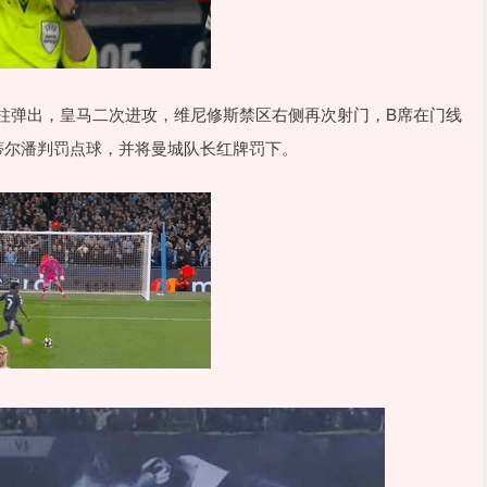
中柱弹出，皇马二次进攻，维尼修斯禁区右侧再次射门，B席在门线
蒂尔潘判罚点球，并将曼城队长红牌罚下。