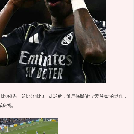
比0领先，总比分4比0。进球后，维尼修斯做出“爱哭鬼”的动作，
威庆祝。