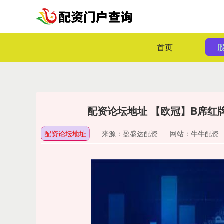
首页
配资论坛地址 【欧冠】B席红
配资论坛地址
来源：盈盛达配资
网站：牛牛配资