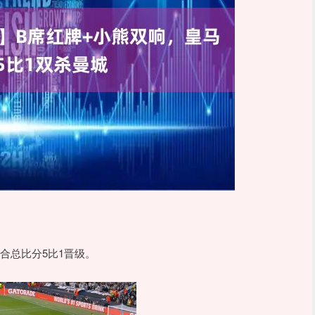
回合总比分5比1晋级。