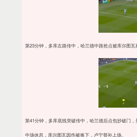
第23分钟，多库左路传中，哈兰德中路抢点被库尔图瓦
第41分钟，多库底线突破传中，哈兰德后点包抄破门，曼
中场休息，库尔图瓦因伤被换下，卢宁替补上场。