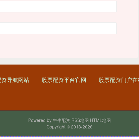
配资导航网站
股票配资平台官网
股票配资门户在
Powered by
牛牛配资
RSS地图
HTML地图
Copyright
© 2013-2026