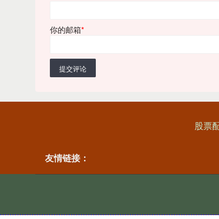
你的邮箱
*
提交评论
股票
友情链接：