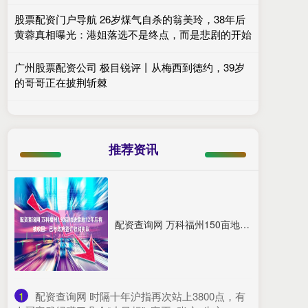
股票配资门户导航 26岁煤气自杀的翁美玲，38年后
黄蓉真相曝光：港姐落选不是终点，而是悲剧的开始
广州股票配资公司 极目锐评丨从梅西到德约，39岁
的哥哥正在披荆斩棘
推荐资讯
配资查询网 万科福州150亩地块拿地12年后将被收回：已与政府签订收储协议
1
​配资查询网 时隔十年沪指再次站上3800点，有