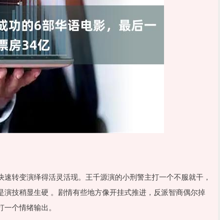
快速转变演绎得活灵活现。王千源演的小刑警主打一个不服就干，
是演技稍显生硬 。剧情有些地方像开挂式推进，反派智商偶尔掉
打一个情绪输出。