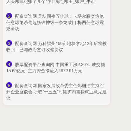
人买寒武纪赚了几个“小目标”_寒王_账户_牛市
2
​配资查询网 足坛同夜五佳球：卡塔尔联赛惊艳
任意球绝杀葡超妖锋神级一条龙破门 梅西任意球震
撼全场
3
​配资查询网 万科福州150亩地块拿地12年后将被
收回：已与政府签订收储协议
4
​股票配资平台查询网 中国重工涨2.20%, 成交额
15.69亿元, 主力资金净流入4972.91万元
5
​配资查询网 国家发展改革委主任郑栅洁主持召
开企业座谈会 听取“十五五”时期扩内需稳就业意见建
议