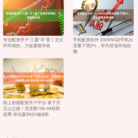
专业配资开户 三夏“丰”景丨北京
手机配资软件 2025年Q2手机出
环环相扣，力促夏粮丰收
货量下滑2%，华为登顶市场份
额
线上炒股配资开户平台 拿下天
王山之战！尼克斯126-94轻取
老鹰 布伦森39分3板8助