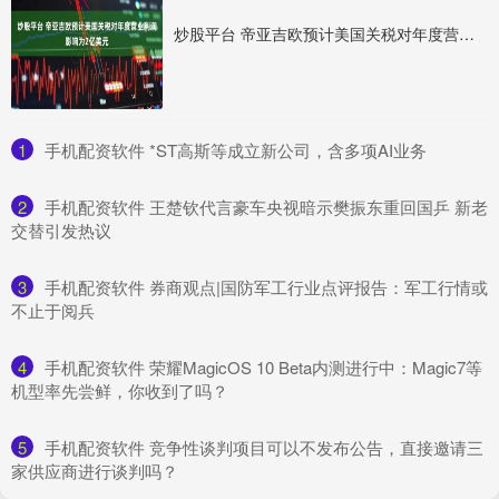
炒股平台 帝亚吉欧预计美国关税对年度营业利润影响为2亿美元
1
​手机配资软件 *ST高斯等成立新公司，含多项AI业务
2
​手机配资软件 王楚钦代言豪车央视暗示樊振东重回国乒 新老
交替引发热议
3
​手机配资软件 券商观点|国防军工行业点评报告：军工行情或
不止于阅兵
4
​手机配资软件 荣耀MagicOS 10 Beta内测进行中：Magic7等
机型率先尝鲜，你收到了吗？
5
​手机配资软件 竞争性谈判项目可以不发布公告，直接邀请三
家供应商进行谈判吗？