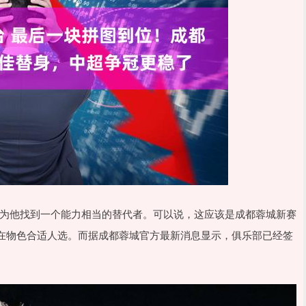
需为他找到一个能力相当的替代者。可以说，这应该是成都蓉城新赛
在物色合适人选。而据成都蓉城官方最新消息显示，俱乐部已经签