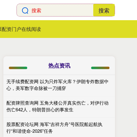
搜索
票配资门户在线阅读
热点资讯
无手续费配资网 以为只炸军火库？伊朗专炸数据中
心，美军数字命脉被一刀捅穿
配资牌照查询网 五角大楼公开真实伤亡，对伊行动
伤亡642人，特朗普担心的事发生
股票配资论坛网 海军“吉祥方舟”号医院船起航执
行“和谐使命-2026”任务