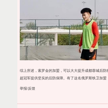
综上所述，索罗金的加盟，可以大大提升成都蓉城后防
超冠军提供坚实的后防保障。有了这名俄罗斯铁卫加盟
举报/反馈