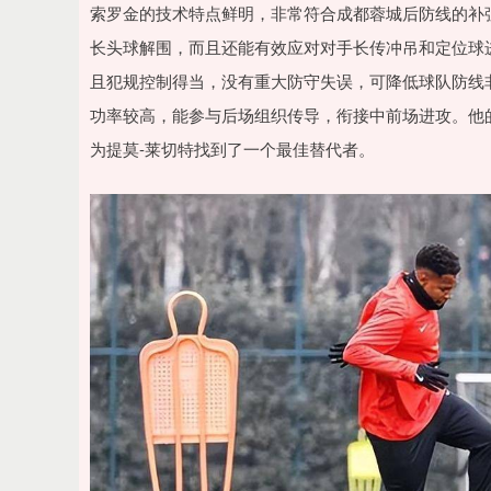
索罗金的技术特点鲜明，非常符合成都蓉城后防线的补
长头球解围，而且还能有效应对对手长传冲吊和定位球
且犯规控制得当，没有重大防守失误，可降低球队防线
功率较高，能参与后场组织传导，衔接中前场进攻。他
为提莫-莱切特找到了一个最佳替代者。