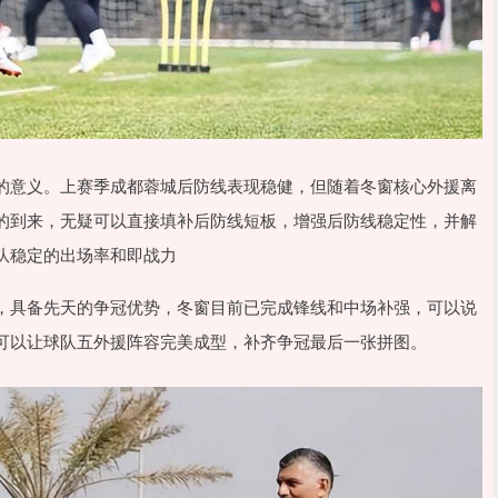
的意义。上赛季成都蓉城后防线表现稳健，但随着冬窗核心外援离
的到来，无疑可以直接填补后防线短板，增强后防线稳定性，并解
队稳定的出场率和即战力
，具备先天的争冠优势，冬窗目前已完成锋线和中场补强，可以说
可以让球队五外援阵容完美成型，补齐争冠最后一张拼图。