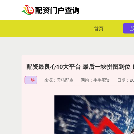
首页
配资最良心10大平台 最后一块拼图到
一块
来源：天猫配资
网站：牛牛配资
日期：2026