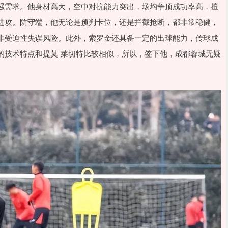
强需求。他身材高大，空中对抗能力突出，场均争顶成功率高，擅
进攻。防守端，他无论是预判卡位，还是拦截抢断，都非常稳健，
非受迫性失误风险。此外，索罗金还具备一定的出球能力，传球成
的技术特点和提莫-莱切特比较相似，所以，签下他，成都蓉城无疑