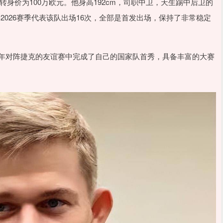
转身价为100万欧元。他身高192cm，司职中卫，天生踢中后卫的
-2026赛季代表该队出场16次，全部是首发出场，保持了非常稳定
8年对阵捷克的友谊赛中完成了自己的国家队首秀，具备丰富的大赛