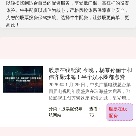
以轻松找到适合自己的配资服务，享受低门槛、高杠杆的投资
体验。牛牛配资以诚信为核心，严格风控体系保障资金安全，
为您的股票投资保驾护航。选择牛牛配资，让炒股更简单、更
高效！
股票在线配资 今晚，杨幂孙俪于和
伟齐聚珠海！半个娱乐圈都点赞
2026 年 1 月 29 日，中央广播电视总台第
四届电视剧年度盛典在珠海盛大启幕，71
位影视主创齐聚这座滨海之城，星光熠熠
点亮湾区夜空。杨幂、孙俪、于和伟等....
分类：股票配资导
查看：
股票在线
航网站
76
配资