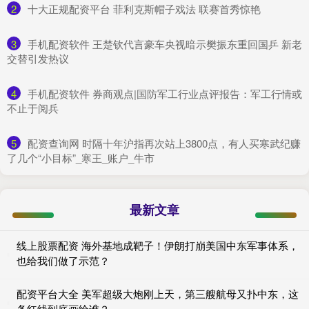
2
​十大正规配资平台 菲利克斯帽子戏法 联赛首秀惊艳
3
​手机配资软件 王楚钦代言豪车央视暗示樊振东重回国乒 新老
交替引发热议
4
​手机配资软件 券商观点|国防军工行业点评报告：军工行情或
不止于阅兵
5
​配资查询网 时隔十年沪指再次站上3800点，有人买寒武纪赚
了几个“小目标”_寒王_账户_牛市
最新文章
线上股票配资 海外基地成靶子！伊朗打崩美国中东军事体系，
也给我们做了示范？
配资平台大全 美军超级大炮刚上天，第三艘航母又扑中东，这
条红线到底画给谁？