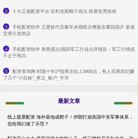
2
​十大正规配资平台 菲利克斯帽子戏法 联赛首秀惊艳
3
​手机配资软件 王楚钦代言豪车央视暗示樊振东重回国乒 新老
交替引发热议
4
​手机配资软件 券商观点|国防军工行业点评报告：军工行情或
不止于阅兵
5
​配资查询网 时隔十年沪指再次站上3800点，有人买寒武纪赚
了几个“小目标”_寒王_账户_牛市
最新文章
线上股票配资 海外基地成靶子！伊朗打崩美国中东军事体系，
也给我们做了示范？