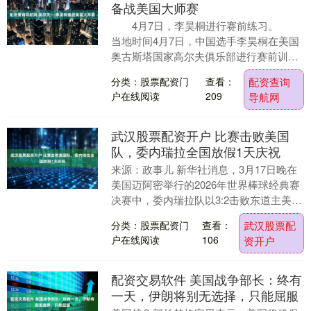
备战美国大师赛
4月7日，李昊桐进行赛前练习。
当地时间4月7日，中国选手李昊桐在美国
奥古斯塔国家高尔夫俱乐部进行赛前训
练，备战将于4月9日至12日举行的2026年
分类：股票配资门
查看：
配资查询
美国....
户在线阅读
209
导航网
武汉股票配资开户 比赛击败美国
队，委内瑞拉全国放假1天庆祝
来源：政事儿 新华社消息，3月17日晚在
美国迈阿密举行的2026年世界棒球经典赛
决赛中，委内瑞拉队以3:2击败东道主美国
队，队史首次夺得该项赛事冠军。 参考消
分类：股票配资门
查看：
武汉股票配
息....
户在线阅读
106
资开户
配资交易软件 美国战争部长：终有
一天，伊朗将别无选择，只能屈服