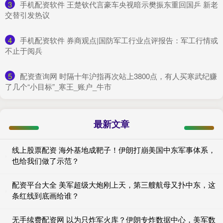
3
​手机配资软件 王楚钦代言豪车央视暗示樊振东重回国乒 新老
交替引发热议
4
​手机配资软件 券商观点|国防军工行业点评报告：军工行情或
不止于阅兵
5
​配资查询网 时隔十年沪指再次站上3800点，有人买寒武纪赚
了几个“小目标”_寒王_账户_牛市
最新文章
线上股票配资 海外基地成靶子！伊朗打崩美国中东军事体系，
也给我们做了示范？
配资平台大全 美军超级大炮刚上天，第三艘航母又扑中东，这
条红线到底画给谁？
无手续费配资网 以为只炸军火库？伊朗专炸数据中心，美军数