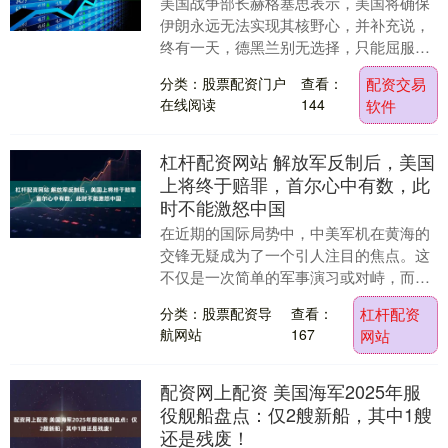
美国战争部长赫格塞思表示，美国将确保
伊朗永远无法实现其核野心，并补充说，
终有一天，德黑兰别无选择，只能屈服。
赫格塞思在接受采访时指出，他的国家已
分类：股票配资门户
查看：
配资交易
准备好采取一切可....
在线阅读
144
软件
杠杆配资网站 解放军反制后，美国
上将终于赔罪，首尔心中有数，此
时不能激怒中国
在近期的国际局势中，中美军机在黄海的
交锋无疑成为了一个引人注目的焦点。这
不仅是一次简单的军事演习或对峙，而是
深刻揭示了美国与其盟友韩国之间潜在的
分类：股票配资导
查看：
杠杆配资
紧张关系，以及在....
航网站
167
网站
配资网上配资 美国海军2025年服
役舰船盘点：仅2艘新船，其中1艘
还是残废！