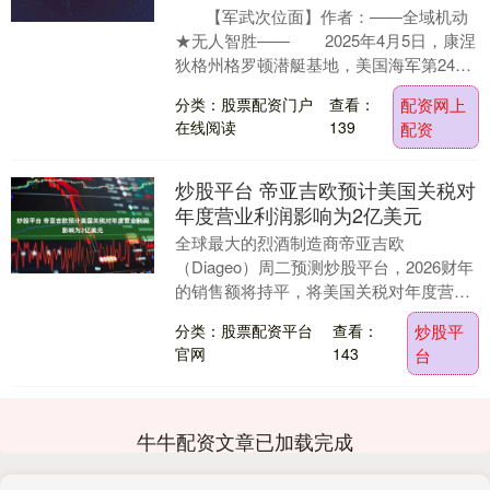
【军武次位面】作者：——全域机动
★无人智胜—— 2025年4月5日，康涅
狄格州格罗顿潜艇基地，美国海军第24艘
弗吉尼亚级核攻击潜艇爱....
分类：股票配资门户
查看：
配资网上
在线阅读
139
配资
炒股平台 帝亚吉欧预计美国关税对
年度营业利润影响为2亿美元
全球最大的烈酒制造商帝亚吉欧
（Diageo）周二预测炒股平台，2026财年
的销售额将持平，将美国关税对年度营业
利润的影响预期上调至每年2亿美元。 该
分类：股票配资平台
查看：
炒股平
公司此前预计....
官网
143
台
牛牛配资文章已加载完成