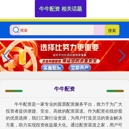
牛牛配资 相关话题
搜索
牛牛配资
牛牛配资是一家专业的股票配资服务平台，致力于为广大
投资者提供便捷、安全、高效的配资渠道。作为配资在线炒股
的优质选择，我们汇聚行业资源，为用户打造灵活的资金解决
方案，助力实现投资收益最大化。通过配资渠道之家，用户可