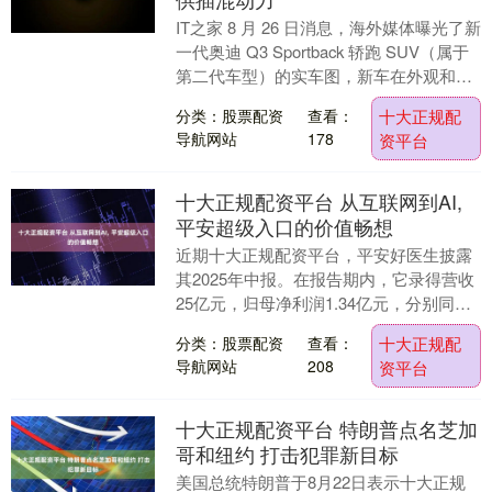
IT之家 8 月 26 日消息，海外媒体曝光了新
一代奥迪 Q3 Sportback 轿跑 SUV（属于
第二代车型）的实车图，新车在外观和内
饰设计上基本延续了新一....
分类：股票配资
查看：
十大正规配
导航网站
178
资平台
十大正规配资平台 从互联网到AI,
平安超级入口的价值畅想
近期十大正规配资平台，平安好医生披露
其2025年中报。在报告期内，它录得营收
25亿元，归母净利润1.34亿元，分别同比
增长19.5%和136.8%。 在2024....
分类：股票配资
查看：
十大正规配
导航网站
208
资平台
十大正规配资平台 特朗普点名芝加
哥和纽约 打击犯罪新目标
美国总统特朗普于8月22日表示十大正规