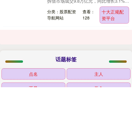
拆借市场成交9.8万亿元，同比增长3.1%，
环比增加16.6%；债券回购成交1....
分类：股票配资
查看：
十大正规配
导航网站
128
资平台
话题标签
点名
主人
不是
学会
中医
成为
关注
医生
威视
不敢